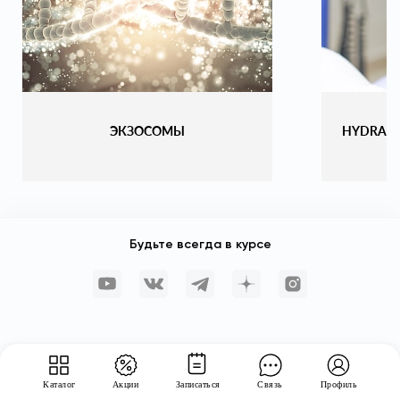
ЭКЗОСОМЫ
HYDRAF
Будьте всегда в курсе
Каталог
Акции
Записаться
Связь
Профиль