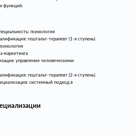
х функций.
пециальность: психология
алификация: гештальт‑терапевт (1‑я ступень)
 психология
ла маркетинга
ализация: управление человеческими
алификация: гештальт‑терапевт (2‑я ступень)
пециализация: системный подход в
пециализации