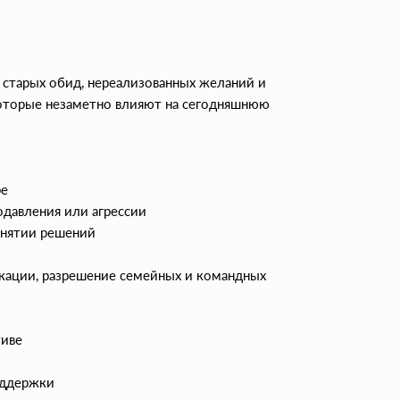
а старых обид, нереализованных желаний и
которые незаметно влияют на сегодняшнюю
ре
одавления или агрессии
инятии решений
кации, разрешение семейных и командных
тиве
оддержки