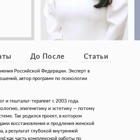
аты
До После
Статьи
нения Российской Федерации. Эксперт в
ошений, автор программ по психологии
г и гештальт-терапевт с 2003 года.
хологию, эпигенетику и эстетику — потому
стеме. Так родился проект, в котором
дами восстановления и продления женской
а, а результат глубокой внутренней
ind как часть комплексной работы по