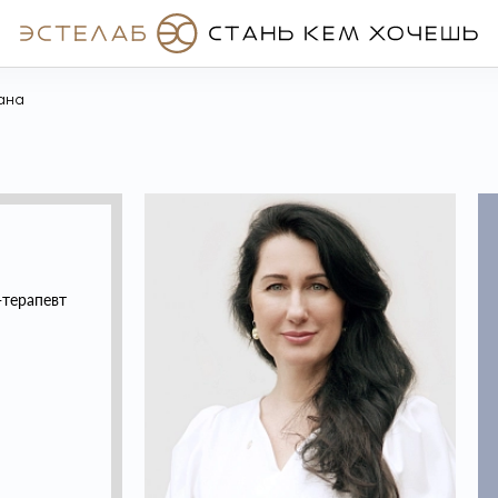
ана
-терапевт