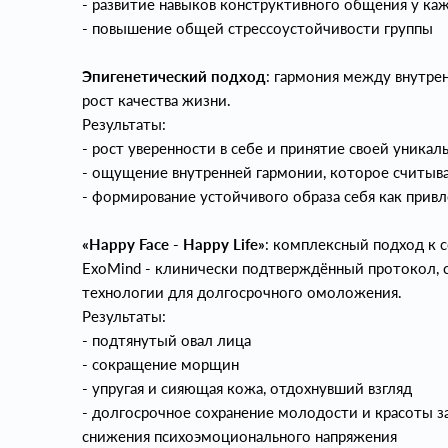
- развитие навыков конструктивного общения у ка
- повышение общей стрессоустойчивости группы
Эпигенетический подход
: гармония между внутре
рост качества жизни.
Результаты:
- рост уверенности в себе и принятие своей уникал
- ощущение внутренней гармонии, которое считы
- формирование устойчивого образа себя как прив
«Happy Face - Happy Life»
: комплексный подход к 
ExoMind - клинически подтверждённый протокол,
технологии для долгосрочного омоложения.
Результаты:
- подтянутый овал лица
- сокращение морщин
- упругая и сияющая кожа, отдохнувший взгляд
- долгосрочное сохранение молодости и красоты з
снижения психоэмоционального напряжения