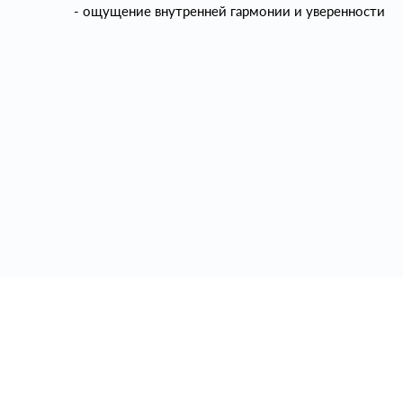
- ощущение внутренней гармонии и уверенности
г. Москва, Большой Левшинский переулок, 6с