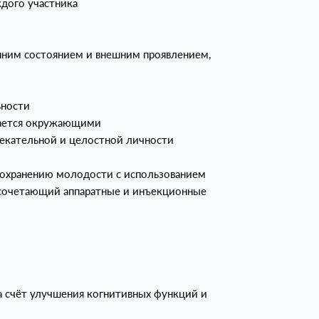
ждого участника
нним состоянием и внешним проявлением,
ьности
вается окружающими
лекательной и целостной личности
сохранению молодости с использованием
 сочетающий аппаратные и инъекционные
а счёт улучшения когнитивных функций и