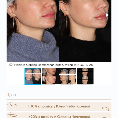
Цены
+30% к прайсу у Юлии Чеботаревой
+20% к прайсу у Юлианы Чечуриной