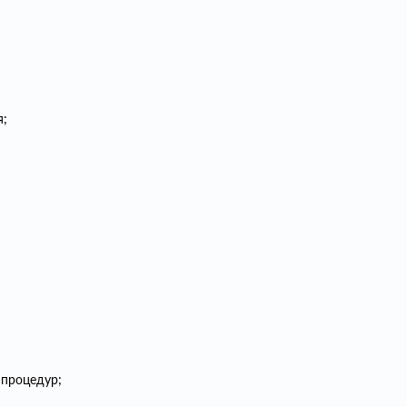
я;
 процедур;