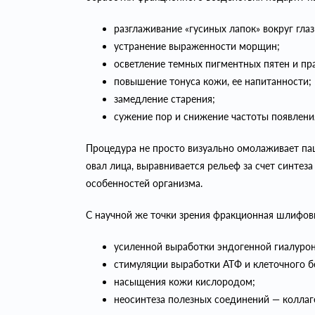
разглаживание «гусиных лапок» вокруг глаз
устранение выраженности морщин;
осветление темных пигментных пятен и пр
повышение тонуса кожи, ее напитанности;
замедление старения;
сужение пор и снижение частоты появления
Процедура не просто визуально омолаживает пац
овал лица, выравнивается рельеф за счет синте
особенностей организма.
С научной же точки зрения фракционная шлифов
усиленной выработки эндогенной гиалуро
стимуляции выработки АТФ и клеточного б
насыщения кожи кислородом;
неосинтеза полезных соединений — коллаге