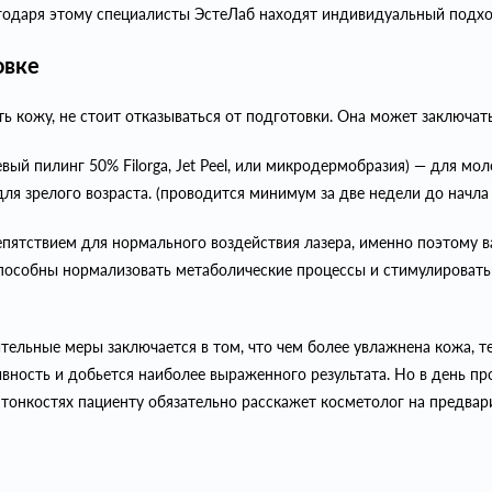
годаря этому специалисты ЭстеЛаб находят индивидуальный подход
овке
 кожу, не стоит отказываться от подготовки. Она может заключать
ый пилинг 50% Filorga, Jet Peel, или микродермобразия) — для мол
ля зрелого возраста. (проводится минимум за две недели до начла
пятствием для нормального воздействия лазера, именно поэтому в
пособны нормализовать метаболические процессы и стимулировать 
тельные меры заключается в том, что чем более увлажнена кожа, т
ность и добьется наиболее выраженного результата. Но в день пр
 тонкостях пациенту обязательно расскажет косметолог на предвар