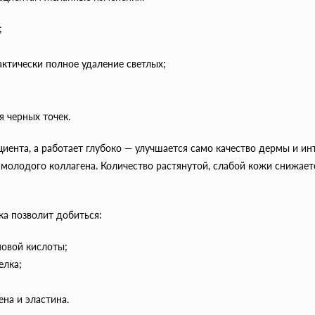
;
актически полное удаление светлых;
 черных точек.
иента, а работает глубоко — улучшается само качество дермы и ин
за молодого коллагена. Количество растянутой, слабой кожи снижа
ка позволит добиться:
новой кислоты;
елка;
на и эластина.