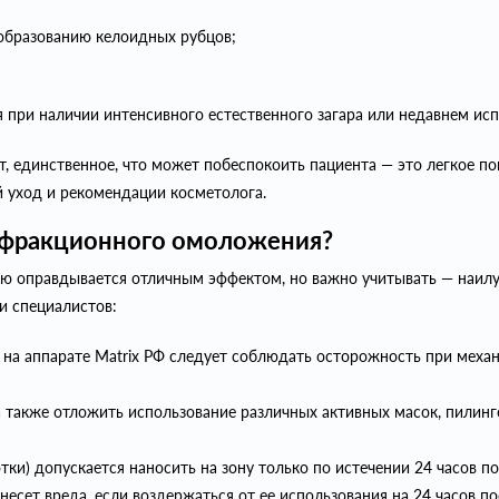
 образованию келоидных рубцов;
 при наличии интенсивного естественного загара или недавнем исп
, единственное, что может побеспокоить пациента — это легкое по
 уход и рекомендации косметолога.
е фракционного омоложения?
 оправдывается отличным эффектом, но важно учитывать — наилу
и специалистов:
на аппарате Matrix РФ следует соблюдать осторожность при механ
 а также отложить использование различных активных масок, пилин
и) допускается наносить на зону только по истечении 24 часов по
есет вреда, если воздержаться от ее использования на 24 часов п