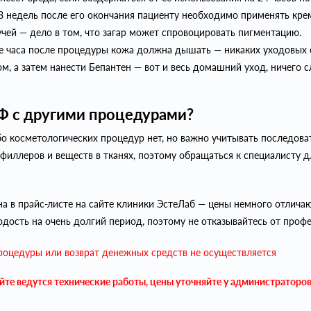
е 8 недель после его окончания пациенту необходимо применять к
чей — дело в том, что загар может спровоцировать пигментацию.
ре часа после процедуры кожа должна дышать — никаких уходовых 
, а затем нанести Бепантен — вот и весь домашний уход, ничего 
Ф с другими процедурами?
бо косметологических процедур нет, но важно учитывать последова
филлеров и веществ в тканях, поэтому обращаться к специалисту 
 в прайс-листе на сайте клиники ЭстеЛаб — цены немного отличаю
одость на очень долгий период, поэтому не отказывайтесь от про
процедуры или возврат денежных средств не осуществляется
айте ведутся технические работы, цены уточняйте у администраторо