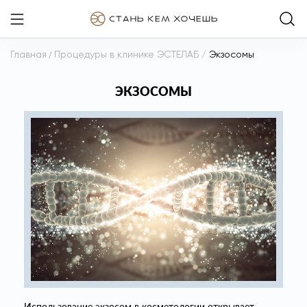
Главная
/
Процедуры в клинике ЭСТЕЛАБ
/
Экзосомы
ЭКЗОСОМЫ
Использование экзосом в косметологии открывает