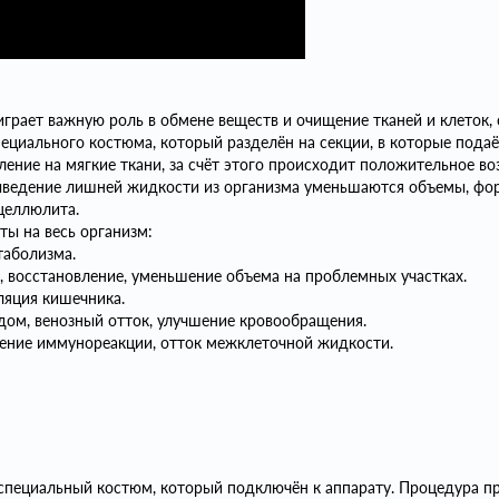
грает важную роль в обмене веществ и очищение тканей и клеток, 
циального костюма, который разделён на секции, в которые подаё
ление на мягкие ткани, за счёт этого происходит положительное в
выведение лишней жидкости из организма уменьшаются объемы, фо
целлюлита.
ы на весь организм:
таболизма.
 восстановление, уменьшение объема на проблемных участках.
ляция кишечника.
дом, венозный отток, улучшение кровообращения.
ление иммунореакции, отток межклеточной жидкости.
пециальный костюм, который подключён к аппарату. Процедура пр