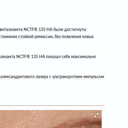
ревитализанта NCTF® 135 НА были достигнуты
тижения стойкой ремиссии, без появления новых
ализанта NCTF®️ 135 НА показал себя максимально
александритового лазера с ультракоротким импульсом