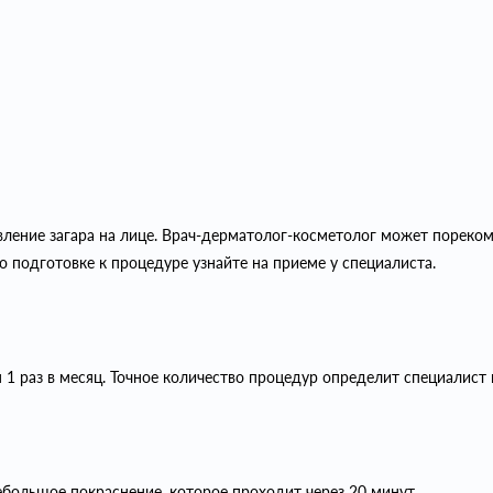
ление загара на лице. Врач-дерматолог-косметолог может пореко
 подготовке к процедуре узнайте на приеме у специалиста.
1 раз в месяц. Точное количество процедур определит специалист 
ебольшое покраснение, которое проходит через 20 минут.