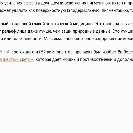
я усиления эффекта друг друга: осветления пигментных пятен и пр
 может удалить как поверхностную (эпидермальную) пигментацию, т
рый стал новой главой эстетической медицины. Этот аппарат сглаж
ет рельеф лица даже лучше, чем ваши природные данные. Это лучши
ти или болезненности. Максимальное клеточное оздоровление кожи
5 HA
, состоящего из 59 компонентов, препарат был изобретён боле
я желтым светом
, которая даёт мощный противоотёчный и дополн