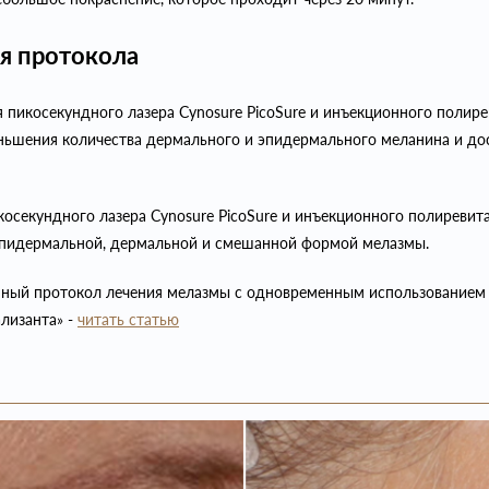
я протокола
 пикосекундного лазера Cynosure PicoSure и инъекционного поли
ньшения количества дермального и эпидермального меланина и дос
косекундного лазера Cynosure PicoSure и инъекционного полиревит
эпидермальной, дермальной и смешанной формой мелазмы.
нный протокол лечения мелазмы с одновременным использованием 
лизанта» -
читать статью