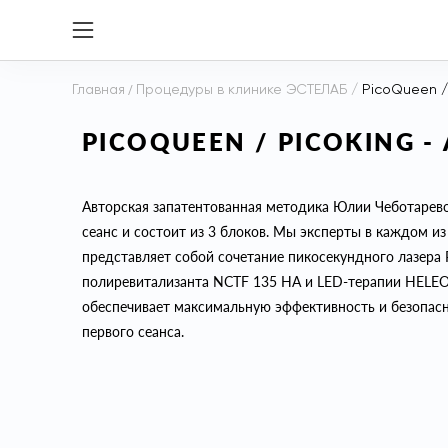
Главная
/
Процедуры в клинике ЭСТЕЛАБ
/
PicoQueen /
PICOQUEEN / PICOKING 
Авторская запатентованная методика Юлии Чеботарево
сеанс и состоит из 3 блоков. Мы эксперты в каждом из
представляет собой сочетание пикосекундного лазера P
полиревитализанта NCTF 135 HA и LED-терапии HELEO
обеспечивает максимальную эффективность и безопасно
первого сеанса.