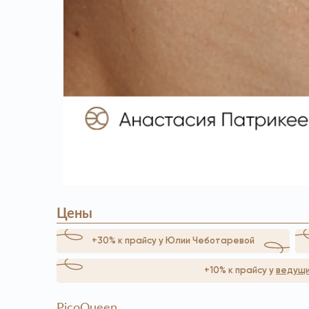
Цены
+30% к прайсу у Юлии Чеботаревой
+10% к прайсу у
ведущи
PicoQueen