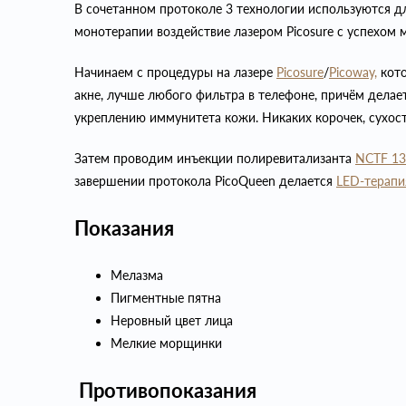
В сочетанном протоколе 3 технологии используются дл
монотерапии воздействие лазером Picosurе с успехом
Начинаем с процедуры на лазере
Picosure
/
Picoway,
кото
акне, лучше любого фильтра в телефоне, причём дела
укреплению иммунитета кожи. Никаких корочек, сухос
Затем проводим инъекции полиревитализанта
NCTF 13
завершении протокола PicoQueen делается
LED-терапи
Показания
Мелазма
Пигментные пятна
Неровный цвет лица
Мелкие морщинки
Противопоказания