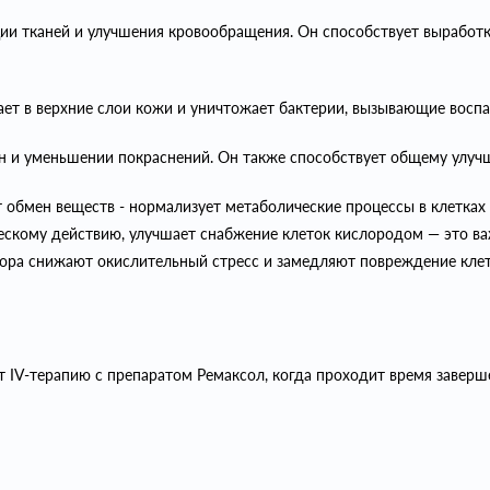
ии тканей и улучшения кровообращения. Он способствует выработке
ает в верхние слои кожи и уничтожает бактерии, вызывающие восп
ен и уменьшении покраснений. Он также способствует общему улучш
обмен веществ - нормализует метаболические процессы в клетках 
ческому действию, улучшает снабжение клеток кислородом — это в
ора снижают окислительный стресс и замедляют повреждение клет
т IV-терапию с препаратом Ремаксол, когда проходит время заве