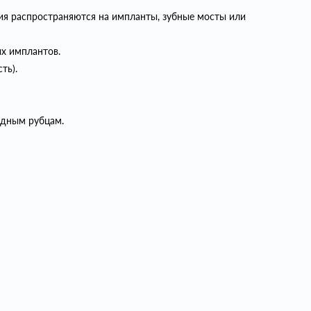
ния распространяются на импланты, зубные мосты или
х имплантов.
ть).
идным рубцам.