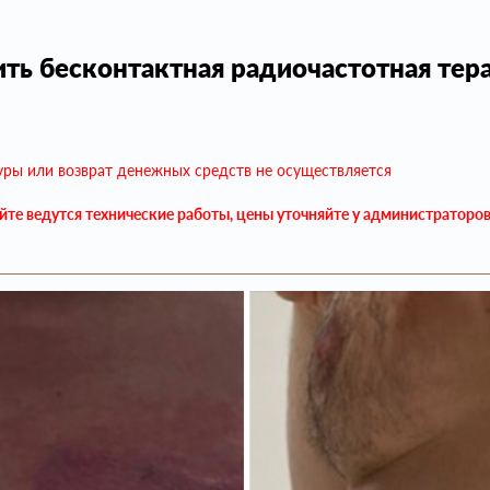
ть бесконтактная радиочастотная тер
уры или возврат денежных средств не осуществляется
айте ведутся технические работы, цены уточняйте у администраторо