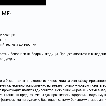
 ME:
ипосакции
нтов
ий вес, чем до терапии
ивота и боков или на бедра и ягодицы. Процесс апоптоза и выведе
роцедуры.
 но и бесконтактная технология липосакции за счет сфокусированн
вует селективно, направленно нагревает только жировую ткань, в 
те происходит апоптоз адипоцитов. Погибшие жировые клетки выво
уры ванквиш предназначены для практически здоровых людей (м
физическими нагрузками. Благодаря самому большому в мире апп