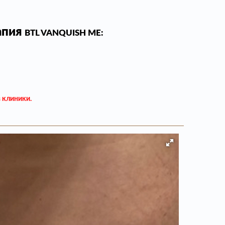
апия
BTL VANQUISH ME:
в клиники.