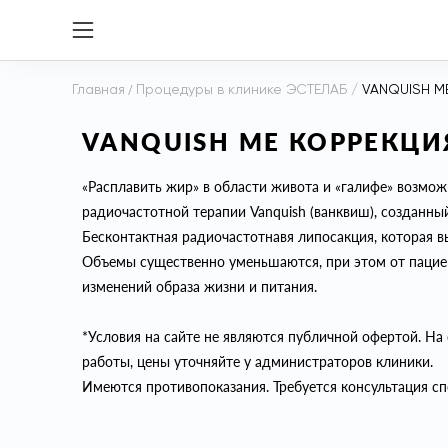
Главная
/
Процедуры в клинике ЭСТЕЛАБ
/
VANQUISH M
VANQUISH ME КОРРЕКЦИ
«Расплавить жир» в области живота и «галифе» возмо
радиочастотной терапии Vanquish (ванквиш), созданны
Бесконтактная радиочастотнавя липосакция, которая в
Объемы существенно уменьшаются, при этом от пациен
изменений образа жизни и питания.
*Условия на сайте не являются публичной офертой. На 
работы, цены уточняйте у администраторов клиники.
Имеются противопоказания. Требуется консультация сп