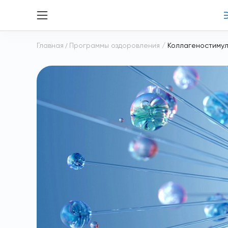
Главная
/
Программы оздоровления
/
Коллагеностимул