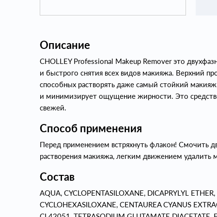
Описание
CHOLLEY Professional Makeup Remover это двухфаз
и быстрого снятия всех видов макияжа. Верхний пр
способных растворять даже самый стойкий макияж
и минимизирует ощущение жирности. Это средство 
свежей.
Способ применения
Перед применением встряхнуть флакон! Смочить два
растворения макияжа, легким движением удалить ма
Состав
AQUA, CYCLOPENTASILOXANE, DICAPRYLYL ETHER,
CYCLOHEXASILOXANE, CENTAUREA CYANUS EXTRA
CI 42051, TETRASODIUM GLUTAMATE DIACETATE, 