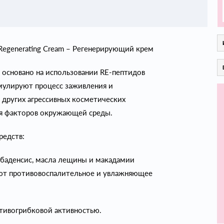
Regenerating Cream – Регенерирующий крем
 основано на использовании RE-пептидов
имулируют процесс заживления и
 других агрессивных косметических
ия факторов окружающей среды.
редств:
арбаденсис, масла лещины и макадамии
ают противовоспалительное и увлажняющее
тивогрибковой активностью.