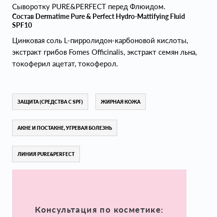
Сыворотку PURE&PERFECT перед Флюидом.
Состав Dermatime Pure & Perfect Hydro-Mattifying Fluid
SPF10
Цинковая соль L-пирролидон-карбоновой кислоты,
экстракт грибов Fomes Officinalis, экстракт семян льна,
токоферил ацетат, токоферол.
ЗАЩИТА (СРЕДСТВА С SPF)
ЖИРНАЯ КОЖА
АКНЕ И ПОСТАКНЕ, УГРЕВАЯ БОЛЕЗНЬ
ЛИНИЯ PURE&PERFECT
Консультация по косметике: