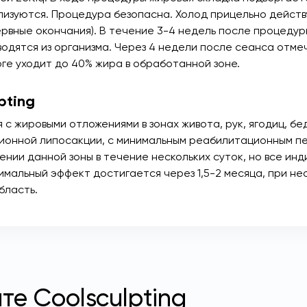
лизуются. Процедура безопасна. Холод прицельно действу
рвные окончания). В течение 3-4 недель после процедур
одятся из организма. Через 4 недели после сеанса отм
оге уходит до 40% жира в обработанной зоне.
pting
ся с жировыми отложениями в зонах живота, рук, ягодиц, б
ионной липосакции, с минимальным реабилитационным п
ии данной зоны в течение нескольких суток, но все инди
имальный эффект достигается через 1,5-2 месяца, при 
бласть.
е Coolsculpting