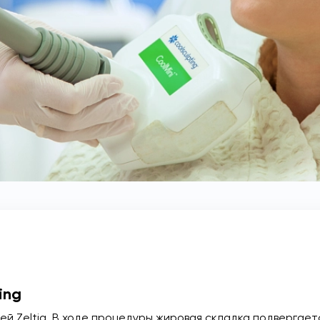
ing
ей Zeltiq. В ходе процедуры жировая складка подвергае