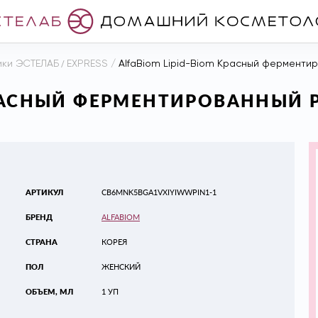
ики ЭСТЕЛАБ
/
EXPRESS
/
AlfaBiom Lipid-Biom Красный ферментиро
КРАСНЫЙ ФЕРМЕНТИРОВАННЫЙ 
АРТИКУЛ
CB6MNK5BGA1VXIYIWWPIN1-1
БРЕНД
ALFABIOM
СТРАНА
КОРЕЯ
ПОЛ
ЖЕНСКИЙ
ОБЪЕМ, МЛ
1 УП