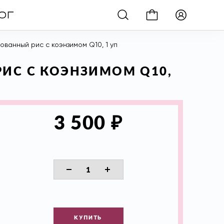
ванный рис c коэнзимом Q10, 1 уп
РИС C КОЭНЗИМОМ Q10,
₽
3 500
КУПИТЬ