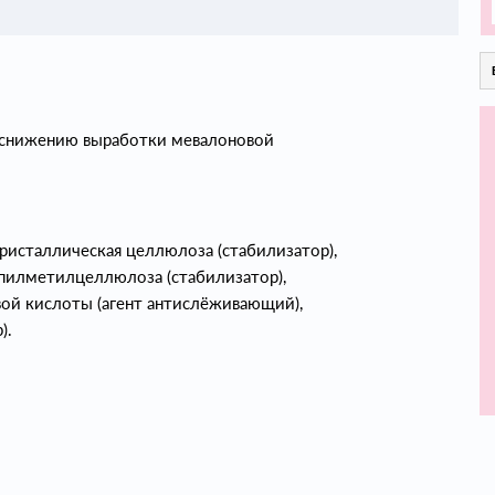
и снижению выработки мевалоновой
ристаллическая целлюлоза (стабилизатор),
пилметилцеллюлоза (стабилизатор),
вой кислоты (агент антислёживающий),
).