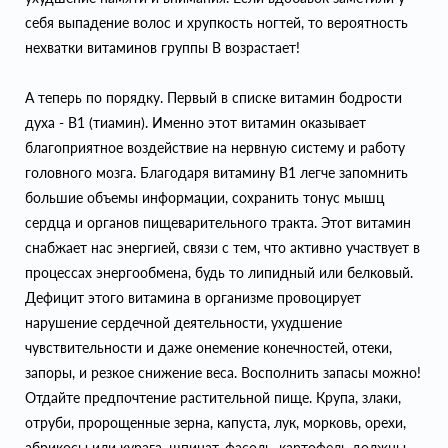
себя выпадение волос и хрупкость ногтей, то вероятность
нехватки витаминов группы В возрастает!
А теперь по порядку. Первый в списке витамин бодрости
духа - B1 (тиамин). Именно этот витамин оказывает
благоприятное воздействие на нервную систему и работу
головного мозга. Благодаря витамину В1 легче запомнить
большие объемы информации, сохранить тонус мышц
сердца и органов пищеварительного тракта. Этот витамин
снабжает нас энергией, связи с тем, что активно участвует в
процессах энергообмена, будь то липидный или белковый.
Дефицит этого витамина в организме провоцирует
нарушение сердечной деятельности, ухудшение
чувствительности и даже онемение конечностей, отеки,
запоры, и резкое снижение веса. Восполнить запасы можно!
Отдайте предпочтение растительной пище. Крупа, злаки,
отруби, пророщенные зерна, капуста, лук, морковь, орехи,
абрикосы или курага, шпинат, фасоль, картофель должны