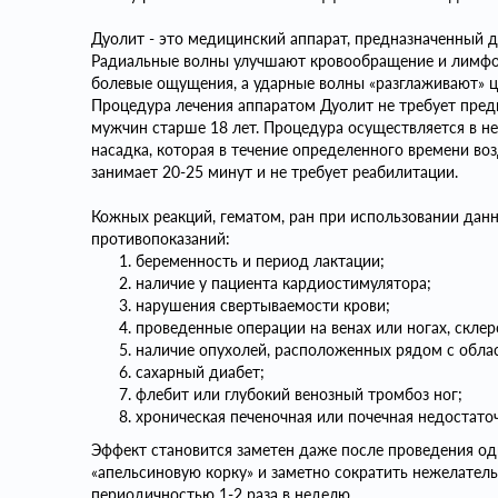
Дуолит - это медицинский аппарат, предназначенный д
Радиальные волны улучшают кровообращение и лимфод
болевые ощущения, а ударные волны «разглаживают» 
Процедура лечения аппаратом Дуолит не требует пре
мужчин старше 18 лет. Процедура осуществляется в не
насадка, которая в течение определенного времени во
занимает 20-25 минут и не требует реабилитации.
Кожных реакций, гематом, ран при использовании данн
противопоказаний:
беременность и период лактации;
наличие у пациента кардиостимулятора;
нарушения свертываемости крови;
проведенные операции на венах или ногах, склер
наличие опухолей, расположенных рядом с обла
сахарный диабет;
флебит или глубокий венозный тромбоз ног;
хроническая печеночная или почечная недостато
Эффект становится заметен даже после проведения о
«апельсиновую корку» и заметно сократить нежелатель
периодичностью 1-2 раза в неделю.