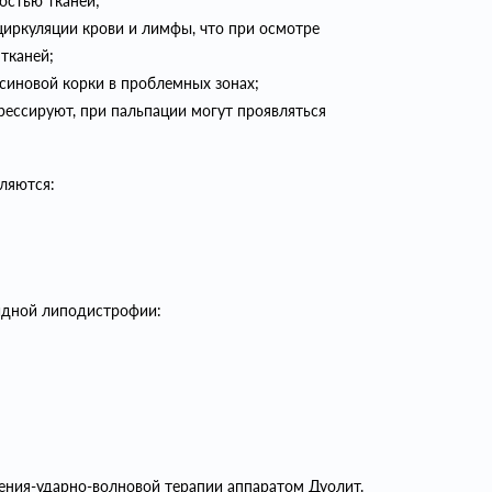
остью тканей;
иркуляции крови и лимфы, что при осмотре
тканей;
ьсиновой корки в проблемных зонах;
ессируют, при пальпации могут проявляться
ляются:
оидной липодистрофии:
чения-ударно-волновой терапии аппаратом Дуолит.