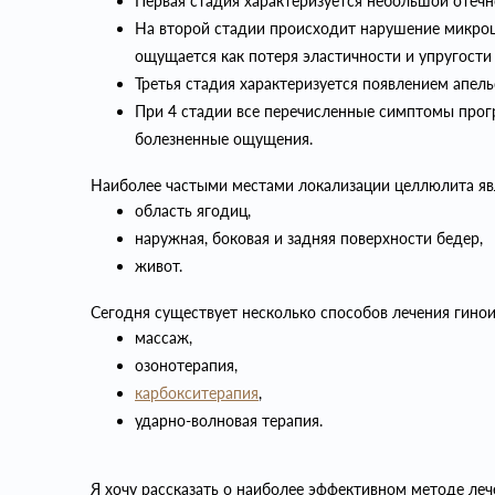
Первая стадия характеризуется небольшой отечн
На второй стадии происходит нарушение микроц
ощущается как потеря эластичности и упругости 
Третья стадия характеризуется появлением апел
При 4 стадии все перечисленные симптомы прогр
болезненные ощущения.
Наиболее частыми местами локализации целлюлита яв
область ягодиц,
наружная, боковая и задняя поверхности бедер,
живот.
Сегодня существует несколько способов лечения гин
массаж,
озонотерапия,
карбокситерапия
,
ударно-волновая терапия.
Я хочу рассказать о наиболее эффективном методе ле