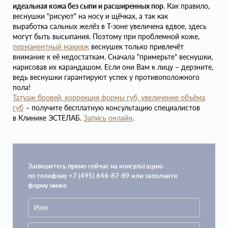
идеальная кожа без сыпи и расширенных пор
. Как правило,
веснушки "рисуют" на носу и щёчках, а так как
выработка сальных желёз в Т-зоне увеличена вдвое, здесь
могут быть высыпания. Поэтому при проблемной коже,
перманентный макияж
веснушек только привлечёт
внимание к её недостаткам. Сначала "примерьте" веснушки,
нарисовав их карандашом. Если они Вам к лицу – дерзните,
ведь веснушки гарантируют успех у противоположного
пола!
Татуаж бровей, коррекция формы губ, увеличение объёма
губ
– получите бесплатную консультацию специалистов
в Клинике ЭСТЕЛАБ.
Запись онлайн
.
Запишитесь прямо сейчас на консультацию
по телефону +7 (495) 646-87-89 или заполните
форму ниже