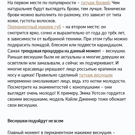
На первом месте по популярности –
татуаж бровей
. Чем
натуральнее будут выглядеть брови, тем лучше. Технически
брови можно выполнить по-разному, это зависит от типа
кожи, густоты волосков.
Перманентный макияж губ
– на втором месте; он
смотрится ярко, сочно и выразительно от года до трёх лет,
в зависимости от выбранной техники. При этом губы можно
подкрасить помадой, блеском или подвести карандашом.
Самая
трендовая процедура на данный момент
– веснушки
.
Раньше веснушки были не актуальны и многие девушки их
осветляли или замазывали, а сейчас их подчеркивают. И
многие красавицы украшают лицо россыпью крапинок на
носу и щеках! Правильно сделаный
татуаж веснушек
непременно омолаживает лицо, ведь это нотки молодости.
Посмотрите на знаменитостей с конопушками – они
выглядят очень молодо! К примеру, Эмма Уотсон гордится
своими веснушками, модель Кайли Дженнер тоже обожает
свои веснушки.
Веснушки подойдут не всем
Главный момент в перманентном макияже веснушек –