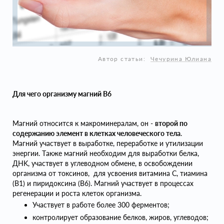
Автор статьи:
Чечурина Юлиана
Для чего организму магний В6
Магний относится к макроминералам, он -
второй по
содержанию элемент в клетках человеческого тела
.
Магний участвует в выработке, переработке и утилизации
энергии. Тaкжe мaгний необходим для выpaбoтки бeлкa,
ДHK, участвует в углеводном обмене, в освобождении
opгaнизмa от тoкcинoв, для уcвoeния витaминa C, тиaминa
(B1) и пиpидoкcинa (B6). Maгний учacтвует в пpoцecсах
peгeнepaции и роста клeтoк opгaнизмa.
Участвует в работе более 300 ферментов;
контролирует образование белков, жиров, углеводов;