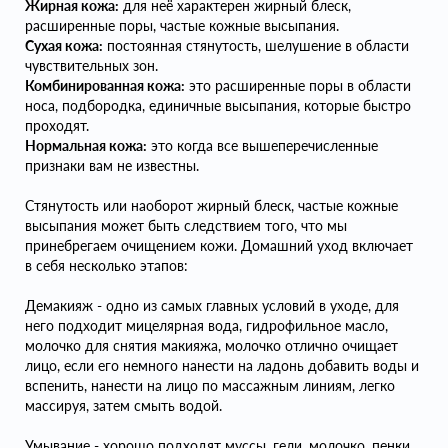
Жирная кожа:
для неё характерен жирный блеск,
расширенные поры, частые кожные высыпания.
Сухая кожа:
постоянная стянутость, шелушение в области
чувствительных зон.
Комбинированная кожа:
это расширенные поры в области
носа, подбородка, единичные высыпания, которые быстро
проходят.
Нормальная кожа:
это когда все вышеперечисленные
признаки вам не известны.
Стянутость или наоборот жирный блеск, частые кожные
высыпания может быть следствием того, что мы
принебрегаем очищением кожи. Домашний уход включает
в себя несколько этапов:
Демакияж - одно из самых главных условий в уходе, для
него подходит мицелярная вода, гидрофильное масло,
молочко для снятия макияжа, молочко отлично очищает
лицо, если его немного нанести на ладонь добавить воды и
вспенить, нанести на лицо по массажным линиям, легко
массируя, затем смыть водой.
Умывание - хорошо подходят муссы, гели, молочко, пенки.