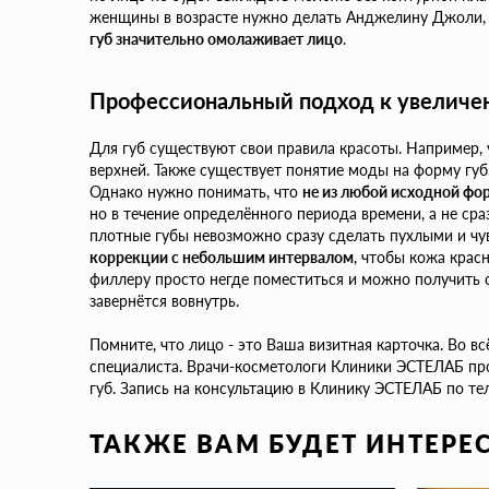
женщины в возрасте нужно делать Анджелину Джоли,
губ значительно омолаживает лицо
.
Профессиональный подход к увеличе
Для губ существуют свои правила красоты. Например,
верхней. Также существует понятие моды на форму губ
Однако нужно понимать, что
не из любой исходной ф
но в течение определённого периода времени, а не сраз
плотные губы невозможно сразу сделать пухлыми и ч
коррекции с небольшим интервалом
, чтобы кожа крас
филлеру просто негде поместиться и можно получить о
завернётся вовнутрь.
Помните, что лицо - это Ваша визитная карточка. Во 
специалиста. Врачи-косметологи Клиники ЭСТЕЛАБ п
губ. Запись на консультацию в Клинику ЭСТЕЛАБ по тел
ТАКЖЕ ВАМ БУДЕТ ИНТЕРЕ