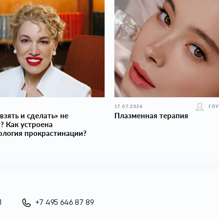
17.07.2026
ГЛ
взять и сделать» не
Плазменная терапия
? Как устроена
ология прокраcтинации?
1
+7 495 646 87 89