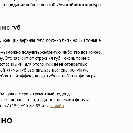
 но
придание небольшого объёма и чёткого контура
нию губ
 у женщин верхняя губа должна быть на 1/3 тоньше
.
ормы можно получить желаемую
, либо это возможно,
у. Это зависит от строения губ - очень тонкие
увственными, для этого нужны
многократные
ной каймы губ растянулась постепенно. Иначе
братный эффект, когда губа от избытка филлера
всём нужна мера и грамотный подход
рофессионально подходят к коррекции формы
.: +7 (495) 646-87-89 или
онлайн
СНО