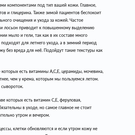
ми компонентами под тип вашей кожи. Главное,
ов и глицерина. Также зимой пациентов беспокоит
льного очищения и ухода за кожей. Частое
или лосьон приводит к повышенному выделению
ии мыло и гели, так как в их составе много
подходят для летнего ухода, а в зимний период
у без вреда для неё. Подойдут такие текстуры как
 которых есть витамины А,С,Е, церамиды, мочевина,
тнее, чем у крема, которым мы пользуемся летом.
 сывороток.
е которых есть витамин С,Е, феруловая,
язательны в уходе, но самое главное не стоит
тельно утром и вечером.
цессы, клетки обновляются и если утром кожу не