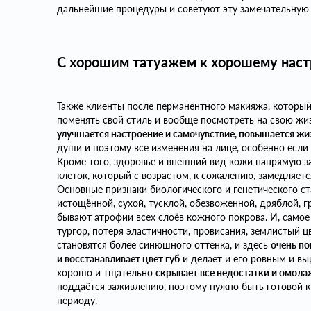
дальнейшие процедуры и советуют эту замечательную
С хорошим татуажем к хорошему нас
Также клиенты после перманентного макияжа, который
поменять свой стиль и вообще посмотреть на свою жиз
улучшается настроение и самочувствие, повышается жи
души и поэтому все изменения на лице, особенно есл
Кроме того, здоровье и внешний вид кожи напрямую з
клеток, который с возрастом, к сожалению, замедляетс
Основные признаки биологического и генетического ст
истощённой, сухой, тусклой, обезвоженной, дряблой, 
бывают атрофии всех слоёв кожного покрова. И, самое
тургор, потеря эластичности, провисания, землистый ц
становятся более синюшного оттенка, и здесь
очень п
и восстанавливает цвет губ
и делает и его ровным и вы
хорошо и тщательно
скрывает все недостатки и омола
поддаётся заживлению, поэтому нужно быть готовой 
периоду.