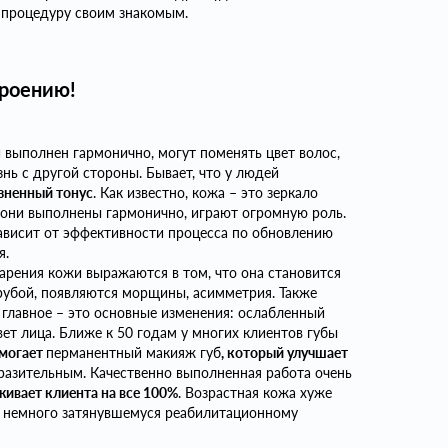
 процедуру своим знакомым.
троению!
 выполнен гармонично, могут поменять цвет волос,
нь с другой стороны. Бывает, что у людей
зненный тонус
. Как известно, кожа – это зеркало
и они выполнены гармонично, играют огромную роль.
ависит от эффективности процесса по обновлению
я.
арения кожи выражаются в том, что она становится
грубой, появляются морщины, асимметрия. Также
 главное – это основные изменения: ослабленный
вет лица. Ближе к 50 годам у многих клиентов губы
омогает
перманентный макияж губ
, который улучшает
разительным. Качественно выполненная работа очень
живает клиента на все 100%
. Возрастная кожа хуже
к немного затянувшемуся реабилитационному