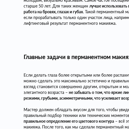
молодым, визуально красивым. Самое частое посещен
старше 50 лет. Для таких женщин
лучше использовать
работа на бровях, глазах и губах
. Такой перманентный м
если прорабатывать только один участок лица, наприме
лифтинговый результат перманентного макияжа.
Главные задачи в перманентном маки
Если делать глаза более открытыми или более распа
можно сделать это максимально эстетично и правильн
взгляд становится совершенно другим, открытым и мо
элегантного возраста –
не забывать о том, что яркие л
резкими, грубыми, асимметричными, что усиливает воз
Мастер должен обладать вкусом для того, чтобы увид
правильный подбор техники или технических моментов
правильное определение его цветового контура
– всё э
макияжа. После того, как мы сделали перманентный м