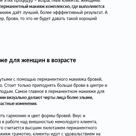
ие этих процедур – возрастные клиенты, женщины
 перманентный макияж комплексно, где выполняется
акияж даёт лучший, более эфффективный результат. А
р, брови, то это не будет давать такой хороший
яже для женщин в возрасте
хнутыми с помощью перманентного макияжа бровей,
о. Стоит только приподнять больше брови в центре и
лодым. Самое главное в перманентном макияже для
инии визуально делают черты лица более злыми,
растные изменения
.
еть гармонию и цвет формы бровей. Вкус и
 в работе над внешностью немолодого клиента,
то считается высшим пилотажем перманентного
акияж грамотно, клиенты идут с удовольствием на