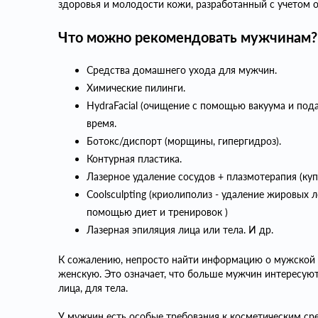
здоровья и молодости кожи, разработанный с учетом 
Что можно рекомендовать мужчинам?
Средства домашнего ухода для мужчин.
Химические пилинги.
HydrаFacial (очищение с помощью вакуума и под
время.
Ботокс/диспорт (морщины, гипергидроз).
Контурная пластика.
Лазерное удаление сосудов + плазмотерапия (купе
Coolsculpting (криолиполиз - удаление жировых 
помощью диет и тренировок )
Лазерная эпиляция лица или тела. И др.
К сожалению, непросто найти информацию о мужской 
женскую. Это означает, что больше мужчин интерес
лица, для тела.
У мужчин есть особые требования к косметическим ср