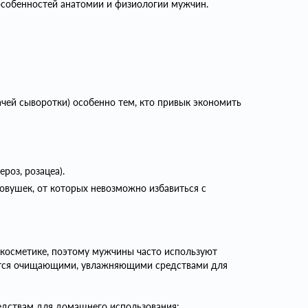
особенностей анатомии и физиологии мужчин.
ачей сыворотки) особенно тем, кто привык экономить
роз, розацеа).
ловушек, от которых невозможно избавиться с
косметике, поэтому мужчины часто используют
уются очищающими, увлажняющими средствами для
едствам для домашнего использования: