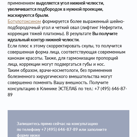
применением
выделяется угол нижней челюсти,
увеличивается подбородок в нужной проекции,
маскируются брыли
.
Ботулотоксином
формируется более выраженный шейно-
подбородочный угол и четкий овал (лифтинг Нефертити,
коррекция тяжей платизмы). В результате
Вы получите
идеальный контур нижней челюсти
.
Если плюс к этому скорректировать скулы, то получится
совершенная форма лица, соответствующая современным
канонам красоты. Также, для гармонизации пропорций
лица, коррекции могут подвергаться губы и нос.
Таким образом, врачи-косметологи, без применения
болезненного хирургического вмешательства могут
совершенно поменять Вашу внешность. Получите
консультацию в Клинике ЭСТЕЛАБ по тел.: +7 (495) 646-87-
89
Запишитесь прямо сейчас на консультацию
по телефону +7 (495) 646-87-89 или заполните
форму ниже