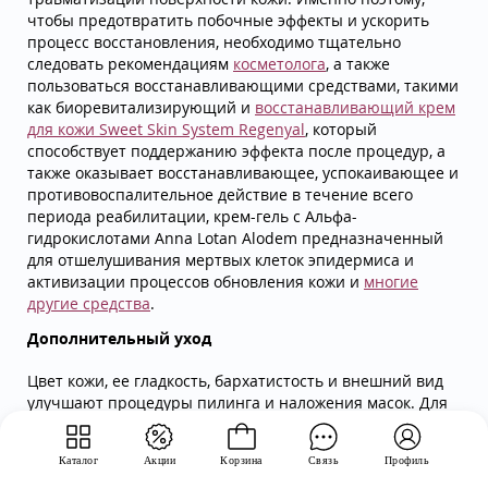
чтобы предотвратить побочные эффекты и ускорить
процесс восстановления, необходимо тщательно
следовать рекомендациям
косметолога
, а также
пользоваться восстанавливающими средствами, такими
как биоревитализирующий и
восстанавливающий крем
для кожи Sweet Skin System Regenyal
, который
способствует поддержанию эффекта после процедур, а
также оказывает восстанавливающее, успокаивающее и
противовоспалительное действие в течение всего
периода реабилитации, крем-гель с Альфа-
гидрокислотами Anna Lotan Alodem предназначенный
для отшелушивания мертвых клеток эпидермиса и
активизации процессов обновления кожи и
многие
другие средства
.
Дополнительный уход
Цвет кожи, ее гладкость, бархатистость и внешний вид
улучшают процедуры пилинга и наложения масок. Для
более глубокого проникновения в структуру кожи
увлажающих и питающих компонентов, сывороток и
Каталог
Акции
Корзина
Связь
Профиль
масок
, можно использовать глубокое очищение в виде