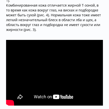
1).
Комбинированная кожа отличается жирной Т-зоной, в
то время как кожа вокруг глаз, на висках и подбородке
может быть сухой (рис. 4). Нормальная кожа тоже имеет
легкий незначительный блеск в области лба и щек, а
область вокруг глаз и подбородка не имеет сухости или
жирности (рис. 3).