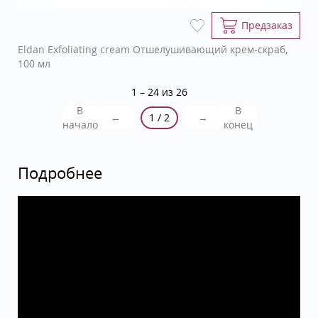
Предзаказ
Eldan Exfoliating cream Отшелушивающий крем-скраб,
100 мл
1 – 24 из 26
В
В
←
1 / 2
→
начало
конец
Подробнее