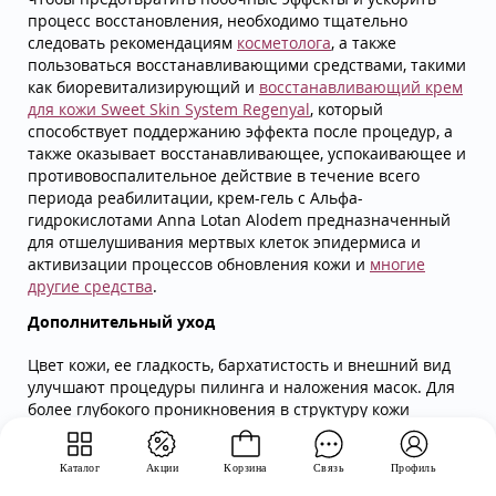
процесс восстановления, необходимо тщательно
следовать рекомендациям
косметолога
, а также
пользоваться восстанавливающими средствами, такими
как биоревитализирующий и
восстанавливающий крем
для кожи Sweet Skin System Regenyal
, который
способствует поддержанию эффекта после процедур, а
также оказывает восстанавливающее, успокаивающее и
противовоспалительное действие в течение всего
периода реабилитации, крем-гель с Альфа-
гидрокислотами Anna Lotan Alodem предназначенный
для отшелушивания мертвых клеток эпидермиса и
активизации процессов обновления кожи и
многие
другие средства
.
Дополнительный уход
Цвет кожи, ее гладкость, бархатистость и внешний вид
улучшают процедуры пилинга и наложения масок. Для
более глубокого проникновения в структуру кожи
увлажающих и питающих компонентов, сывороток и
масок
, можно использовать глубокое очищение в виде
Каталог
Акции
Корзина
Связь
Профиль
скраба, гоммажа или пилинга
. И скрабы и маски