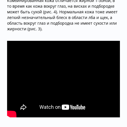
Комбинированная кожа отличается жирной Т-зоной, в
то время как кожа вокруг глаз, на висках и подбородке
может быть сухой (рис. 4). Нормальная кожа тоже имеет
легкий незначительный блеск в области лба и щек, а
область вокруг глаз и подбородка не имеет сухости или
жирности (рис. 3).