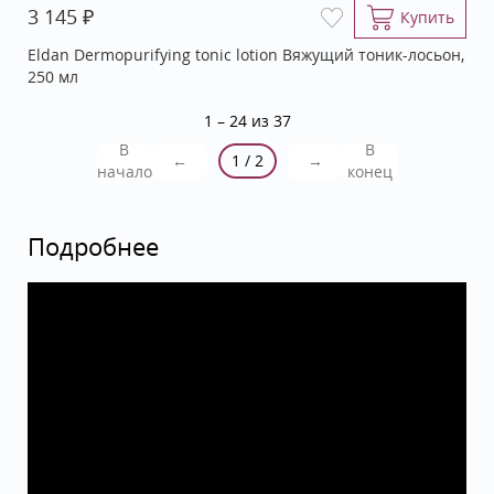
₽
3 145
Купить
Eldan Dermopurifying tonic lotion Вяжущий тоник-лосьон,
250 мл
1 – 24 из 37
В
В
←
1 / 2
→
начало
конец
Подробнее