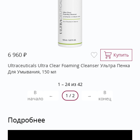
₽
6 960
Купить
Ultraceuticals Ultra Clear Foaming Cleanser Ультра Пенка
Для Умывания, 150 мл
1 – 24 из 42
В
В
←
1 / 2
→
начало
конец
Подробнее