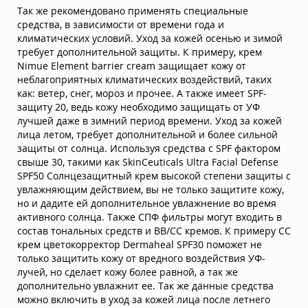
Так же рекомендовано применять специальные
средства, в зависимости от времени года и
климатических условий. Уход за кожей осенью и зимой
требует дополнительной защиты. К примеру, крем
Nimue Element barrier cream защищает кожу от
неблагоприятных климатических воздействий, таких
как: ветер, снег, мороз и прочее. А также имеет SPF-
защиту 20, ведь кожу необходимо защищать от УФ
лучшей даже в зимний период времени. Уход за кожей
лица летом, требует дополнительной и более сильной
защиты от солнца. Используя средства с SPF фактором
свыше 30, такими как SkinCeuticals Ultra Facial Defense
SPF50 Солнцезащитный крем высокой степени защиты с
увлажняющим действием, вы не только защитите кожу,
но и дадите ей дополнительное увлажнение во время
активного солнца. Также СПФ фильтры могут входить в
состав тональных средств и BB/CC кремов. К примеру СС
крем цветокорректор Dermaheal SPF30 поможет не
только защитить кожу от вредного воздействия УФ-
лучей, но сделает кожу более равной, а так же
дополнительно увлажнит ее. Так же данные средства
можно включить в уход за кожей лица после летнего