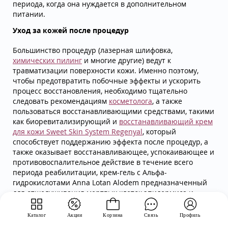
периода, когда она нуждается в дополнительном
питании.
Уход за кожей после процедур
Большинство процедур (лазерная шлифовка,
химических пилинг
и многие другие) ведут к
травматизации поверхности кожи. Именно поэтому,
чтобы предотвратить побочные эффекты и ускорить
процесс восстановления, необходимо тщательно
следовать рекомендациям
косметолога
, а также
пользоваться восстанавливающими средствами, такими
как биоревитализирующий и
восстанавливающий крем
для кожи Sweet Skin System Regenyal
, который
способствует поддержанию эффекта после процедур, а
также оказывает восстанавливающее, успокаивающее и
противовоспалительное действие в течение всего
периода реабилитации, крем-гель с Альфа-
гидрокислотами Anna Lotan Alodem предназначенный
для отшелушивания мертвых клеток эпидермиса и
активизации процессов обновления кожи и
многие
другие средства
.
Каталог
Акции
Корзина
Связь
Профиль