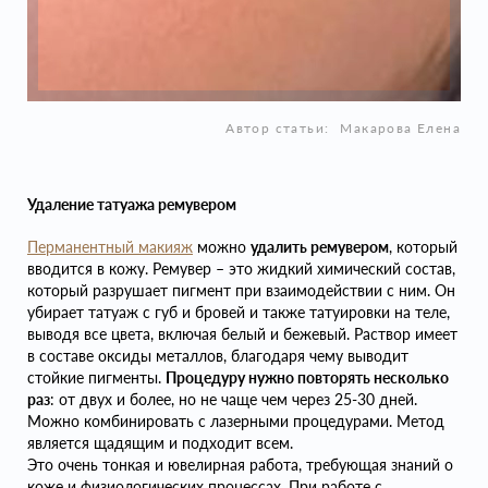
Автор статьи:
Макарова Елена
Удаление татуажа ремувером
Перманентный макияж
можно
удалить ремувером
, который
вводится в кожу. Ремувер – это жидкий химический состав,
который разрушает пигмент при взаимодействии с ним. Он
убирает татуаж с губ и бровей и также татуировки на теле,
выводя все цвета, включая белый и бежевый. Раствор имеет
в составе оксиды металлов, благодаря чему выводит
стойкие пигменты.
Процедуру нужно повторять несколько
раз
: от двух и более, но не чаще чем через 25-30 дней.
Можно комбинировать с лазерными процедурами. Метод
является щадящим и подходит всем.
Это очень тонкая и ювелирная работа, требующая знаний о
коже и физиологических процессах. При работе с