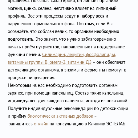
организма
. Повышая сахар крови, он лишает организм
магния, цинка, селена, негативно влияет на липидный
профиль. Все эти процессы ведут к набору веса и
нарушению гормонального фона. Поэтому, если Вы
осознаёте, что соблазн велик, то
организм необходимо
подготовить
. Это значит, что нужно заблаговременно
начать приём нутриентов, направленных на поддержание
функции печени.
Силимарин, л
ецитин, фосфолипиды,
витамины группы В, омега-3, витамин Д3
– они обеспечат
детоксикацию организма, а энзимы и ферменты помогут в
процессе пищеварения.
Некоторым из нас необходимо подготовить организм
заранее, при помощи капельниц. Состав таких капельниц
индивидуален для каждого пациента, исходя из показаний.
Получите индивидуальные рекомендации по детоксикации
и приёму
биологически активных добавок
–
запишитесь
онлайн
на консультацию в Клинику ЭСТЕЛАБ.