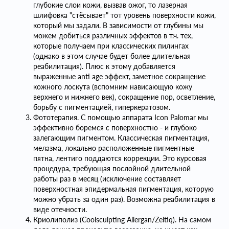
глубокие слои кожи, вызвав ожог, то лазерная
шлифовка "стёсывает" тот уровень поверхности кожи,
который мы задали. В зависимости от глубины мы
можем добиться различных эффектов в т.ч. тех,
которые получаем при классических пилингах
(однако в этом случае будет более длительная
реабилитация). Плюс к этому добавляется
выраженные anti age эффект, заметное сокращение
кожного лоскута (вспомним нависающую кожу
верхнего и нижнего век), сокращение пор, осветление,
борьбу с пигментацией, гиперкератозом.
Фототерапия. С помощью аппарата Icon Palomar мы
эффективно боремся с поверхностно - и глубоко
залегающим пигментом. Классическая пигментация,
мелазма, локально расположенные пигментные
пятна, лентиго поддаются коррекции. Это курсовая
процедура, требующая послойной длительной
работы раз в месяц (исключение составляет
поверхностная эпидермальная пигментация, которую
можно убрать за один раз). Возможна реабилитация в
виде отечности.
Криолиполиз (Coolsculpting Allergan/Zeltiq). На самом