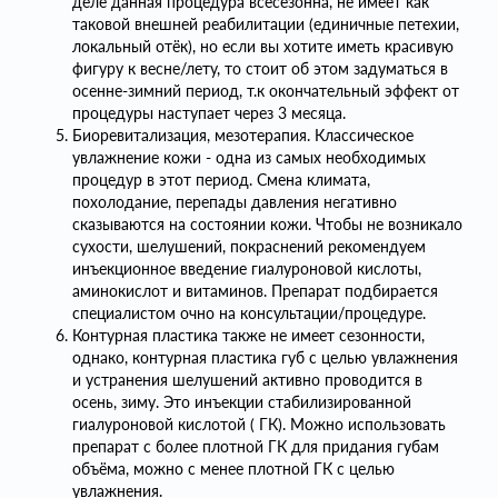
деле данная процедура всесезонна, не имеет как
таковой внешней реабилитации (единичные петехии,
локальный отёк), но если вы хотите иметь красивую
фигуру к весне/лету, то стоит об этом задуматься в
осенне-зимний период, т.к окончательный эффект от
процедуры наступает через 3 месяца.
Биоревитализация, мезотерапия. Классическое
увлажнение кожи - одна из самых необходимых
процедур в этот период. Смена климата,
похолодание, перепады давления негативно
сказываются на состоянии кожи. Чтобы не возникало
сухости, шелушений, покраснений рекомендуем
инъекционное введение гиалуроновой кислоты,
аминокислот и витаминов. Препарат подбирается
специалистом очно на консультации/процедуре.
Контурная пластика также не имеет сезонности,
однако, контурная пластика губ с целью увлажнения
и устранения шелушений активно проводится в
осень, зиму. Это инъекции стабилизированной
гиалуроновой кислотой ( ГК). Можно использовать
препарат с более плотной ГК для придания губам
объёма, можно с менее плотной ГК с целью
увлажнения.