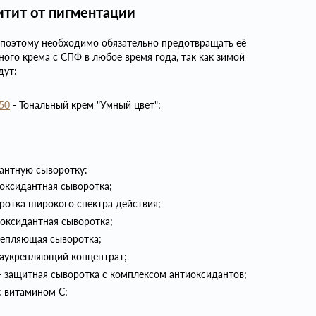
итит от пигментации
, поэтому необходимо обязательно предотвращать её
ного крема с СПФ в любое время года, так как зимой
дут:
 50
- Тональный крем "Умный цвет";
антную сыворотку:
иоксидантная сыворотка;
воротка широкого спектра действия;
тиоксидантная сыворотка;
укрепляющая сыворотка;
раукрепляющий концентрат;
- защитная сыворотка с комплексом антиоксидантов;
с витамином С;