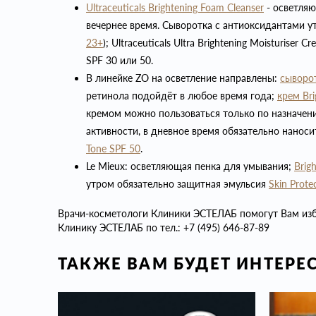
Ultraceuticals Brighte
ning Foam Cleanser
- осветля
вечернее время. Сыворотка с антиоксидантами у
23+
); Ultraceuticals Ultra Brightening Moisturise
SPF 30 или 50.
В линейке ZO на осветление направлены:
сыворот
ретинола подойдёт в любое время года;
крем
Br
кремом можно пользоваться только по назначен
активности, в дневное время обязательно наносит
Tone SPF 50
.
Le Mieux: осветляющая пенка для умывания;
Brig
утром обязательно защитная эмульсия
Skin Prote
Врачи-косметологи Клиники ЭСТЕЛАБ помогут Вам изба
Клинику ЭСТЕЛАБ по тел.: +7 (495) 646-87-89
ТАКЖЕ ВАМ БУДЕТ ИНТЕРЕ