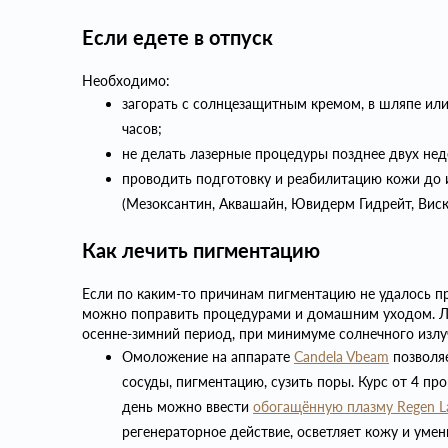
Если едете в отпуск
Необходимо:
загорать с солнцезащитным кремом, в шляпе или 
часов;
не делать лазерные процедуры позднее двух нед
проводить подготовку и реабилитацию кожи до 
(Мезоксантин, Аквашайн, Ювидерм Гидрейт, Виск
Как лечить пигментацию
Если по каким-то причинам пигментацию не удалось пре
можно поправить процедурами и домашним уходом. Л
осенне-зимний период, при минимуме солнечного излу
Омоложение на аппарате
Candela Vbeam
позволяе
сосуды, пигментацию, сузить поры. Курс от 4 пр
день можно ввести
обогащённую плазму Regen L
регенераторное действие, осветляет кожу и уме