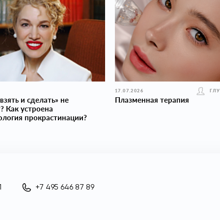
17.07.2026
ГЛ
взять и сделать» не
Плазменная терапия
? Как устроена
ология прокраcтинации?
1
+7 495 646 87 89