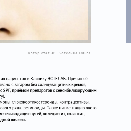
Автор статьи:
Котелина Ольга
ия пациентов в Клинику ЭСТЕЛАБ. Причин её
язано с
загаром без солнцезащитных кремов,
 с SPF, приёмом препаратов с сенсибилизирующим
у).
моны-глюкокортикостероиды, контрацептивы,
ового ряда, ретиноиды. Также пигментацию часто
очевыводящих путей, холецистит, холангит,
идной железы
.