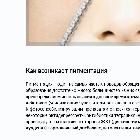
Как возникает пигментация
Пигментация – один из самых частых поводов обращен
образования достаточно много: большинство из них св
пренебрежением использования в дневное время крема
действием
(усиливающих чувствительность кожи к свет
К фотосенсебилизирующим препаратам относятся: гор
некоторые антидепрессанты, антибиотики тетрациклин
провоцируют
патологии со стороны ЖКТ (дискинезии м
дуоденит), гормональный дисбаланс, патология щитов