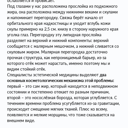
ослабляется и провисает.
Под глазами у нас расположена прослойка из подкожного
жира, она расположена между нижними веками и скулами
и напоминает перегородку. Связка берёт начало от
орбитального края надкостницы и уходит вглубь кожи
скулы примерно на 2,5 см. книзу в сторону наружного края
уголка глаз. Перегородку эту липидная прослойка
разделяет на верхний и нижний компоненты: верхний
сообщается с малярным мешочком, а нижний сливается со
скуловым жиром. Малярная перегородка достаточно
прочная структура, как непроницаемый барьер, из-за
которого отёк может нарастать, именно поэтому мы и
видим стойкий отёк.
Специалисты эстетической медицины выделяют
два
основных косметологических механизма этой проблемы
:
первый – это сам жир, который находится в неподвижном
состоянии и постепенно отекает по разным причинам,
второй – это носослёзная борозда, которая углубляется. С
течением времени проблема усугубляется из-за гравитации,
происходит смещение мягких тканей. Плюс ко всему,
появляются и мелкие морщины, что тоже сказывается на
внешнем виде.