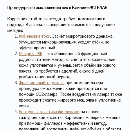
Процедуры по омоложению век в Клинике ЭСТЕЛАБ
Коррекция этой зоны всегда требует
комплексного
подхода
. В арсенале специалистов имеются следующие
методы:
Кубические токи
. Засчёт микротокового дренажа.
Улучшается микроциркуляция, уходят отёки, но
эффект временный.
Матрикс РФ
– это абляционный фракционный
радиочастотный метод; за счёт этого воздействия
кожа уплотняется и уменьшается объём жирового
пакета, но требуется недолгий, около 6 дней,
реабилитационный период.
Фракционный термолиз
при помощи лазера –
процедура омоложения кожи проводится при
помощи СО2-лазера. После воздействия лазера также
происходит сжатие жирового мешочка и уплотнение
кожи.
Контурная пластика филлерами
на основе
гиалуроновой кислоты. Коррекция малярных мешков
при помощи филлеров – эффективный метод,
позволяющий восполнить дефицит объёма в области