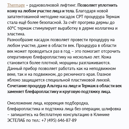
Thermage
– радиоволновой лифтинг.
Позволяет уплотнить
кожу на любом участке лица и тела.
Благодаря новой
запатентованной методике насадок CPT процедура Термаж
стала ещё более безопасной. За счёт прогрева дермы до
60°С термаж стимулирует выработку в дерме коллагена и
эластина.
Разнообразие насадок позволяет провести процедуру на
любом участке, даже в области век. Процедура в области
век может проводиться раз в год – это помогает отсрочить
оперативную блефаропластику на несколько лет. Кожа
становится более плотной, морщины разглаживаются.
Данный прибор позволяет работать как на неподвижном
веке, так и на подвижном, до ресничного края. Глазное
яблоко защищается специальной пластиковой линзой.
Сочетание процедур Альтера на лице и Термаж в области век
заменяет блефаропластику и круговую подтяжку лица.
Омоложение лица, коррекция подбородка,
блефаропластика и подтяжка лица без операции, шлифовка
– запишитесь на бесплатную консультацию в Клинике
ЭСТЕЛАБ по тел.: +7 (495) 646-87-89