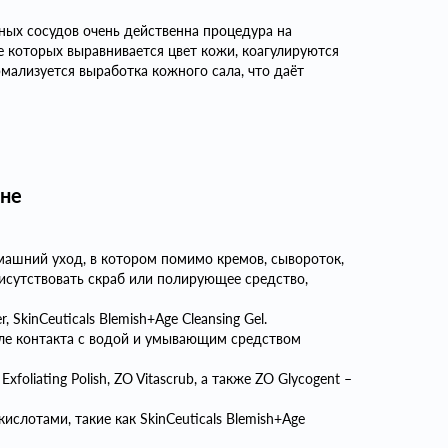
ых сосудов очень действенна процедура на
ле которых выравнивается цвет кожи, коагулируются
мализуется выработка кожного сала, что даёт
кне
машний уход, в котором помимо кремов, сывороток,
исутствовать скраб или полирующее средство,
 SkinCeuticals Blemish+Age Cleansing Gel.
сле контакта с водой и умывающим средством
liating Polish, ZO Vitascrub, а также ZO Glycogent –
слотами, такие как SkinСeuticals Blemish+Age