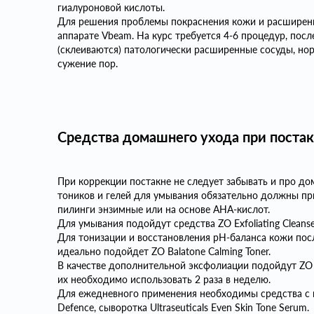
гиалуроновой кислоты.
Для решения проблемы покраснения кожи и расширенн
аппарате Vbeam. На курс требуется 4-6 процедур, пос
(склеиваются) патологически расширенные сосуды, нор
сужение пор.
Средства домашнего ухода при поста
При коррекции постакне не следует забывать и про до
тоников и гелей для умывания обязательно должны пр
пилинги энзимные или на основе АНА-кислот.
Для умывания подойдут средства ZO Exfoliating Cleanser,
Для тонизации и восстановления pH-баланса кожи по
идеально подойдет ZO Balatone Calming Toner.
В качестве дополнительной эксфолиации подойдут ZO Exfo
их необходимо использовать 2 раза в неделю.
Для ежедневного применения необходимы средства с ки
Defence, сыворотка Ultraseuticals Even Skin Tone Serum.