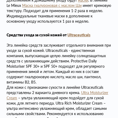
Дополнением к домашнему уходу будут
маски
. В линейке
Le Mieux
Маска гиалуроновая с маслом Ши
имеет кремовую
текстуру. Подходит для применения 1-2 раза в неделю.
Индивидуальные тканевые маски в дополнение к
основному уходу используются 1 раз в неделю.
Средства ухода за сухой кожей от
Ultraceuticals
Эта линейка средств заслуживает отдельного внимания при
уходе за сухой кожей. Ultraceuticals - единственная
компания, выпускающая целую линейку солнцезащитных
средств с увлажняющим действием. Protective Daily
Moisturiser SPF 30+ и SPF 50+ подходят для регулярного
применения зимой и летом. Каждый из них в составе
содержит гиалуроновую кислоту, масло ши, пантенол,
витамины B2, B5.
Для кожи с признаками сухости в линейке Ultraceuticals
представлены 2 варианта дневного крема.
Ultra Moisturizer
Cream
– ультра увлажняющий крем подойдет для сухой
кожи, для летнего периода. Ultra Rich Moisturizer Cream –
ультра интенсивно увлажняющий крем, обладает самыми
сильными свойствами. Рекомендуется к использованию